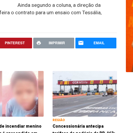
Ainda segundo a coluna, a direção da
-feira o contrato para um ensaio com Tessália,
PINTEREST
IMPRIMIR
EMAIL
REGIÃO
de incendiar menino
Concessionária antecipa