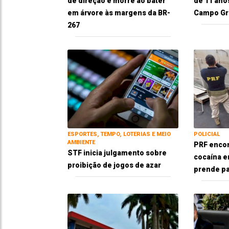
de direção e morre ao bater
de 11 ano
em árvore às margens da BR-
Campo Gr
267
ESPORTES, TEMPO, LOTERIAS E MEIO
POLICIAL
AMBIENTE
PRF encon
STF inicia julgamento sobre
cocaína e
proibição de jogos de azar
prende pai