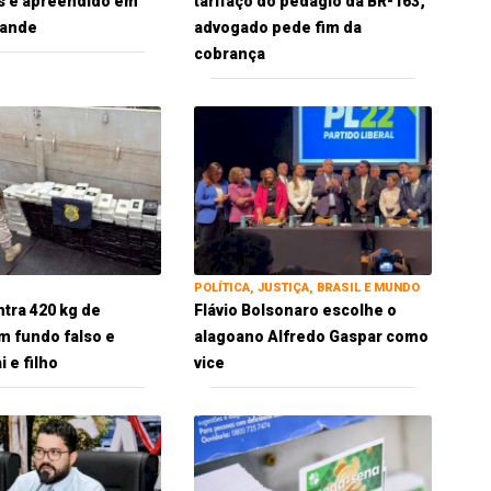
s é apreendido em
tarifaço do pedágio da BR-163;
ande
advogado pede fim da
cobrança
POLÍTICA, JUSTIÇA, BRASIL E MUNDO
tra 420 kg de
Flávio Bolsonaro escolhe o
m fundo falso e
alagoano Alfredo Gaspar como
 e filho
vice