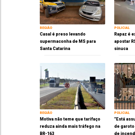
REGIÃO
POLICIAL
Casal é preso levando
Rapaz é e
supermaconha de MS para
apostar R
Santa Catarina
sinuca
REGIÃO
POLICIAL
Motiva não teme que tarifaço
"Está ass
reduza ainda mais tráfego na
de garoto
BR-163
de incend