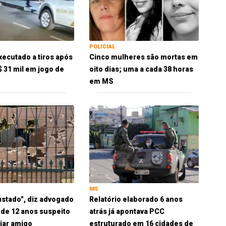
POLICIAL
xecutado a tiros após
Cinco mulheres são mortas em
$ 31 mil em jogo de
oito dias; uma a cada 38 horas
em MS
MS
ustado", diz advogado
Relatório elaborado 6 anos
 de 12 anos suspeito
atrás já apontava PCC
iar amigo
estruturado em 16 cidades de