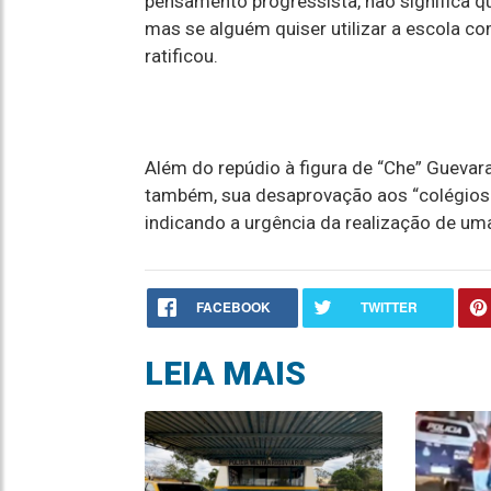
pensamento progressista, não significa q
mas se alguém quiser utilizar a escola com
ratificou.
Além do repúdio à figura de “Che” Guevar
também, sua desaprovação aos “colégios 
indicando a urgência da realização de um
FACEBOOK
TWITTER
LEIA MAIS