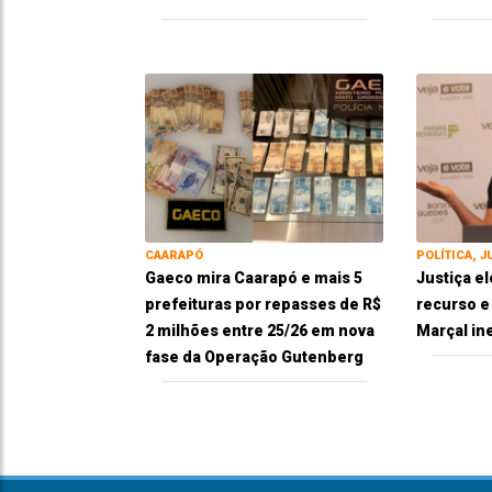
CAARAPÓ
POLÍTICA, J
Gaeco mira Caarapó e mais 5
Justiça el
prefeituras por repasses de R$
recurso 
2 milhões entre 25/26 em nova
Marçal in
fase da Operação Gutenberg