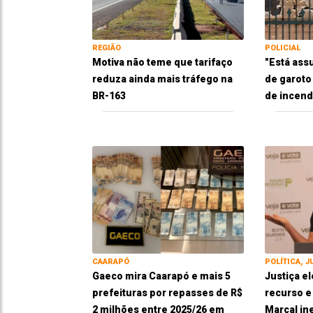
REGIÃO
POLICIAL
Motiva não teme que tarifaço
"Está ass
reduza ainda mais tráfego na
de garoto
BR-163
de incend
CAARAPÓ
POLÍTICA, J
Gaeco mira Caarapó e mais 5
Justiça el
prefeituras por repasses de R$
recurso 
2 milhões entre 2025/26 em
Marçal in