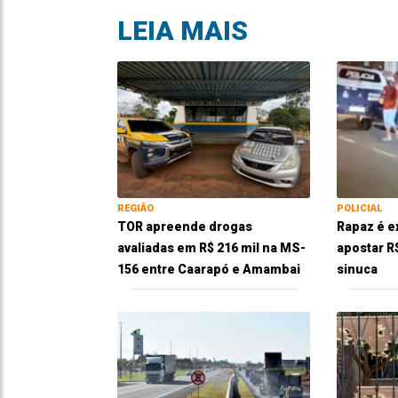
LEIA MAIS
REGIÃO
POLICIAL
TOR apreende drogas
Rapaz é e
avaliadas em R$ 216 mil na MS-
apostar R
156 entre Caarapó e Amambai
sinuca