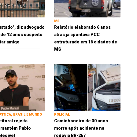
MS
ustado", diz advogado
Relatório elaborado 6 anos
 de 12 anos suspeito
atrás já apontava PCC
iar amigo
estruturado em 16 cidades de
MS
USTIÇA, BRASIL E MUNDO
POLICIAL
eitoral rejeita
Caminhoneiro de 30 anos
e mantém Pablo
morre após acidente na
elegível
rodovia BR-267