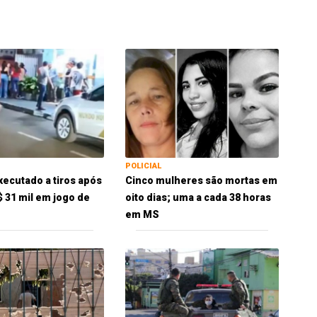
POLICIAL
xecutado a tiros após
Cinco mulheres são mortas em
$ 31 mil em jogo de
oito dias; uma a cada 38 horas
em MS