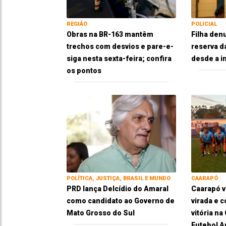
REGIÃO
POLICIAL
Obras na BR-163 mantêm
Filha den
trechos com desvios e pare-e-
reserva d
siga nesta sexta-feira; confira
desde a i
os pontos
POLÍTICA, JUSTIÇA, BRASIL E MUNDO
CAARAPÓ
PRD lança Delcídio do Amaral
Caarapó 
como candidato ao Governo de
virada e 
Mato Grosso do Sul
vitória n
Futebol 