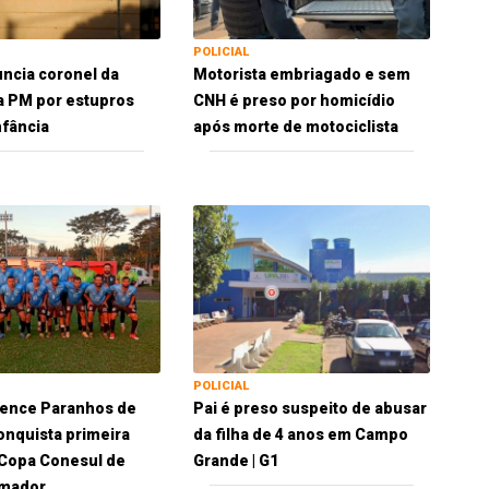
POLICIAL
uncia coronel da
Motorista embriagado e sem
a PM por estupros
CNH é preso por homicídio
nfância
após morte de motociclista
POLICIAL
vence Paranhos de
Pai é preso suspeito de abusar
conquista primeira
da filha de 4 anos em Campo
a Copa Conesul de
Grande | G1
Amador