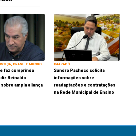
USTIÇA, BRASIL E MUNDO
CAARAPÓ
 se faz cumprindo
Sandro Pacheco solicita
 diz Reinaldo
informações sobre
sobre ampla aliança
readaptações e contratações
na Rede Municipal de Ensino