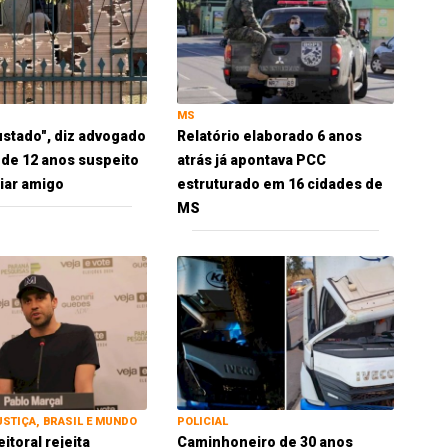
MS
ustado", diz advogado
Relatório elaborado 6 anos
 de 12 anos suspeito
atrás já apontava PCC
iar amigo
estruturado em 16 cidades de
MS
USTIÇA, BRASIL E MUNDO
POLICIAL
eitoral rejeita
Caminhoneiro de 30 anos