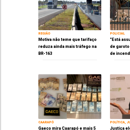
REGIÃO
POLICIAL
Motiva não teme que tarifaço
"Está ass
reduza ainda mais tráfego na
de garoto
BR-163
de incend
CAARAPÓ
POLÍTICA, J
Gaeco mira Caarapó e mais 5
Justiça el