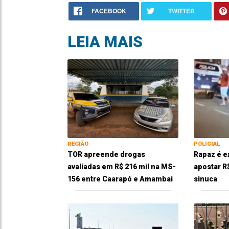
FACEBOOK
TWITTER
LEIA MAIS
REGIÃO
POLICIAL
TOR apreende drogas
Rapaz é e
avaliadas em R$ 216 mil na MS-
apostar R
156 entre Caarapó e Amambai
sinuca