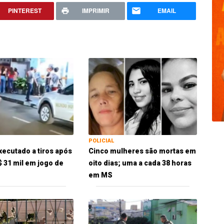
PINTEREST
IMPRIMIR
EMAIL
POLICIAL
xecutado a tiros após
Cinco mulheres são mortas em
$ 31 mil em jogo de
oito dias; uma a cada 38 horas
em MS