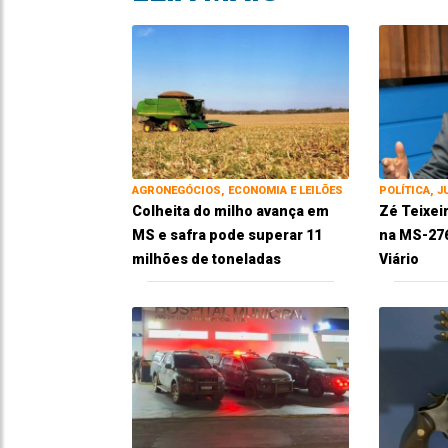
AGRONEGÓCIOS, ECONOMIA E LEILÕES
POLÍTICA, J
Colheita do milho avança em
Zé Teixei
MS e safra pode superar 11
na MS-276
milhões de toneladas
Viário