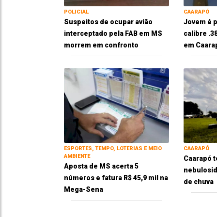
POLICIAL
CAARAPÓ
Suspeitos de ocupar avião
Jovem é p
interceptado pela FAB em MS
calibre .
morrem em confronto
em Caara
ESPORTES, TEMPO, LOTERIAS E MEIO
CAARAPÓ
AMBIENTE
Caarapó t
Aposta de MS acerta 5
nebulosid
números e fatura R$ 45,9 mil na
de chuva
Mega-Sena