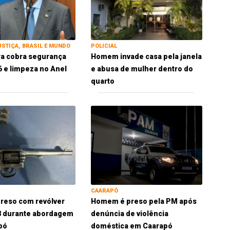
USTIÇA, BRASIL E MUNDO
POLICIAL
ra cobra segurança
Homem invade casa pela janela
 e limpeza no Anel
e abusa de mulher dentro do
quarto
CAARAPÓ
reso com revólver
Homem é preso pela PM após
38 durante abordagem
denúncia de violência
pó
doméstica em Caarapó