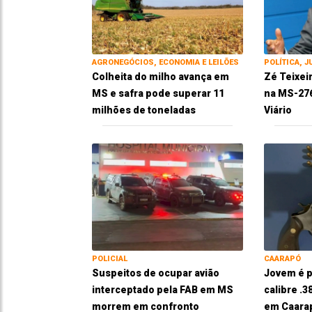
AGRONEGÓCIOS, ECONOMIA E LEILÕES
POLÍTICA, J
Colheita do milho avança em
Zé Teixei
MS e safra pode superar 11
na MS-276
milhões de toneladas
Viário
POLICIAL
CAARAPÓ
Suspeitos de ocupar avião
Jovem é p
interceptado pela FAB em MS
calibre .
morrem em confronto
em Caara