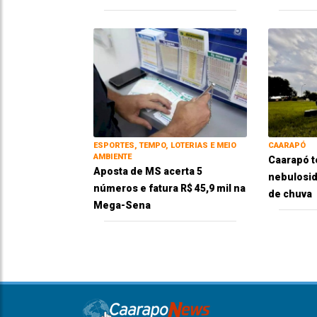
ESPORTES, TEMPO, LOTERIAS E MEIO
CAARAPÓ
AMBIENTE
Caarapó t
Aposta de MS acerta 5
nebulosid
números e fatura R$ 45,9 mil na
de chuva
Mega-Sena